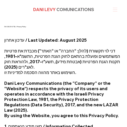
DANI LEVY
COMUNICATIONS
מדיניות פרטיות – Privacy Policy
עדכון אחרון / Last Updated: August 2025
דני לוי תקשורת (להלן: “החברה” או “האתר”) מכבדת את פרטיות
המשתמשים ופועלת בהתאם לחוק הגנת הפרטיות, התשמ"א–1981,
תקנות הגנת הפרטיות (אבטחת מידע), תשע"ז–2017, ולהוראות חוק
לאצ"רים (2025).
השימוש באתר מהווה הסכמה למדיניות זו.
Dani Levy Communications (the “Company” or the
“Website”) respects the privacy of its users and
operates in accordance with the Israeli Privacy
Protection Law, 1981, the Privacy Protection
Regulations (Data Security), 2017, and the new LAZAR
Law (2025).
By using the Website, you agree to this Privacy Policy.
1. סוגי מידע הנאספים / Information Collected