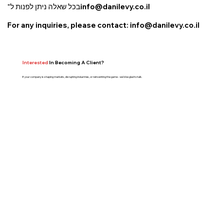
בכל שאלה ניתן לפנות ל־
info@danilevy.co.il
For any inquiries, please contact:
info@danilevy.co.il
Interested
In Becoming A Client?
If your company is shaping markets, disrupting industries, or reinventing the game - we’d be glad to talk.