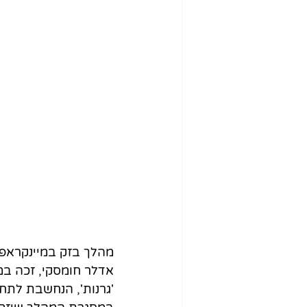
מהלך בזק במיינקראפט
אדלר חומסקי, זכה במד
'גרנות', הנחשבת לת