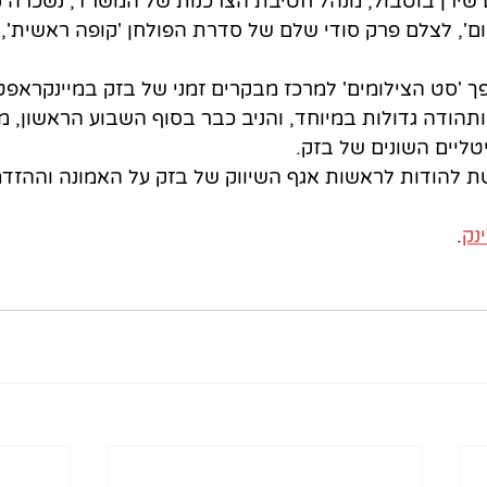
שירן בוטבול, מנהל חטיבת הצרכנות של המשרד, נשכרה ק
ם', לצלם פרק סודי שלם של סדרת הפולחן 'קופה ראשית', 
ך 'סט הצילומים' למרכז מבקרים זמני של בזק במיינקראפט
ודה גדולות במיוחד, והניב כבר בסוף השבוע הראשון, מילי
יטליים השונים של בזק.
ת להודות לראשות אגף השיווק של בזק על האמונה וההזדמנ
נק
.