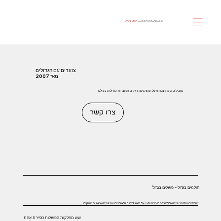
DANI LEVI
COMMUNICATIONS
צועדים עם הגדולים
מאז 2007
מובילים את ההצלחות של המותגים החזקים והחברות הגדולות בעולם
צרו קשר
חולמים בגדול – פועלים בגדול
שותפים אסטרטגיים של למעלה מ-50 מותגי-על, תאגידים בינלאומיים וארגונים שמשנים שווקים
שש מחלקות הפועלות כסיירת אחת