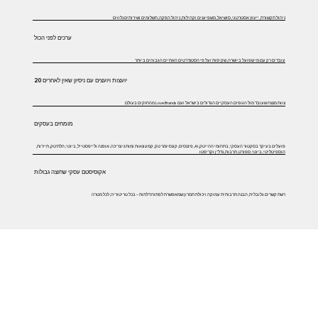
ניהול תקשורת, ייעוץ אסטרטגי, סושיאל, משפיענים וקהילות, ניהול הפקה, תשלומים ושירותים נלווים
ערכים לפני הכול
עובדים רק עם מי שפועל ביושרה, שקיפות ועל פי הסטנדרטים האתיים הגבוהים ביותר
20 יועצות ויועצים עם ניסיון שאין לאחרים
צוות מנצח שעובד מול הגופים העסקיים הגדולים בישראל ועם Love Brands מהחזקים בעולם
מומחים בעסקים
פועלים בעיקר בסקטור העסקי, בתחומי ההייטק, AI, פיננסים, קונסיומר טק, קמעונאות ומותגי צריכה, אופנה ולייפסטייל, ביוטי, הלת'טק, תיירות,
הוספיטליטי, ביוטי, ספורט, תרבות, נדל"ן וקריפטו
אקוסיסטם עסקי שחוצה גבולות
רשת קשרים גלובלית, הבנה תרבותית עמוקה ויכולת תמרון שמאפשרת לפתוח דלתות – בכל טריטוריה, לכל מטרה